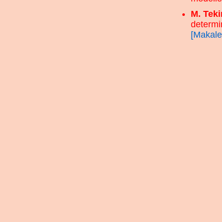
M. Tek
determin
[Makale