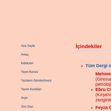
İçindekiler
Ana Sayfa
Amaç
İndeksler
Tüm Dergi iç
Yayın Kurulu
Mehmet
(Giresu
Yazıların Gönderilmesi
petroloj
Ebru C
Yazım Kuralları
(Kırşehi
Arşiv
zenginle
Son Sayı
Feyza 