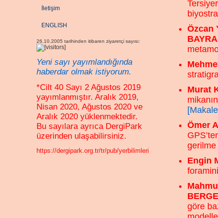
Tersiyer
İletişim
biyostra
ENGLISH
Özcan 
BAYRA
26.10.2005 tarihinden itibaren ziyaretçi sayısı:
metamor
Yeni sayı yayımlandığında
Mehmet
haberdar olmak istiyorum.
stratigr
*Cilt 40 Sayı 2 Ağustos 2019
Murat 
yayımlanmıştır. Aralık 2019,
mikanın 
Nisan 2020, Ağustos 2020 ve
[Makale
Aralık 2020 yüklenmektedir.
Ömer 
Bu sayılara ayrıca DergiPark
GPS’ten
üzerinden ulaşabilirsiniz.
gerilme 
https://dergipark.org.tr/tr/pub/yerbilimleri
Engin 
foramin
Mahmut
BERGE
göre baz
modelle