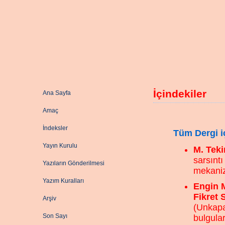
İçindekiler
Ana Sayfa
Amaç
İndeksler
Tüm Dergi iç
Yayın Kurulu
M. Teki
sarsınt
Yazıların Gönderilmesi
mekaniz
Yazım Kuralları
Engin M
Fikret 
Arşiv
(Unkapa
Son Sayı
bulgular