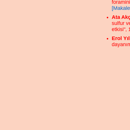
foramini
[Makale
Ata Akç
sulfur 
etkisi",
Erol Yı
dayanımı