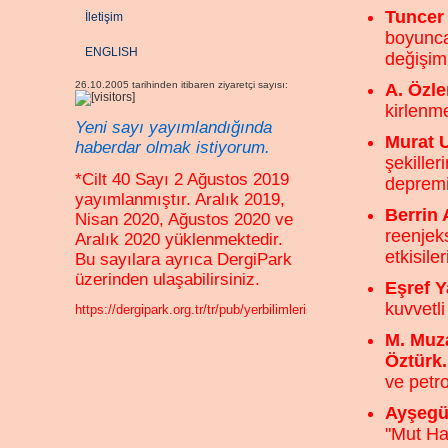
Tuncer
İletişim
boyunca
ENGLISH
değişim
26.10.2005 tarihinden itibaren ziyaretçi sayısı:
A. Özle
kirlenm
Yeni sayı yayımlandığında
Murat U
haberdar olmak istiyorum.
şekille
*Cilt 40 Sayı 2 Ağustos 2019
depremi
yayımlanmıştır. Aralık 2019,
Berrin 
Nisan 2020, Ağustos 2020 ve
reenjek
Aralık 2020 yüklenmektedir.
etkisil
Bu sayılara ayrıca DergiPark
üzerinden ulaşabilirsiniz.
Eşref Y
kuvvetli
https://dergipark.org.tr/tr/pub/yerbilimleri
M. Muza
Öztürk
ve petro
Ayşegül
"Mut Ha