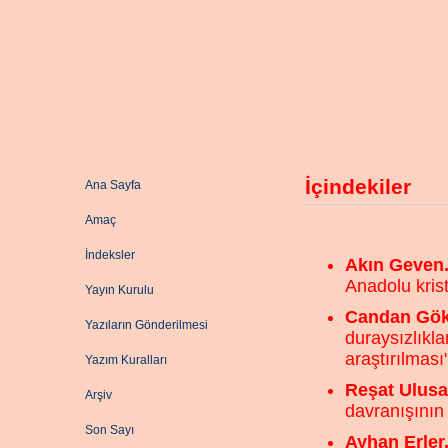
İçindekiler
Ana Sayfa
Amaç
İndeksler
Akın Geven
Anadolu krist
Yayın Kurulu
Candan Gök
Yazıların Gönderilmesi
duraysızlıkla
araştırılması
Yazım Kuralları
Reşat Ulus
Arşiv
davranışının
Son Sayı
Ayhan Erler