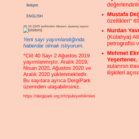
değerlendiril
İletişim
Mustafa De
ENGLISH
özellikleri" 6
26.10.2005 tarihinden itibaren ziyaretçi sayısı:
Nurdan Yavu
(Kütahya) Alt
Yeni sayı yayımlandığında
petrografisi 
haberdar olmak istiyorum.
Mehmet Ekme
*Cilt 40 Sayı 2 Ağustos 2019
Yeşertener, 
yayımlanmıştır. Aralık 2019,
sularının tra
Nisan 2020, Ağustos 2020 ve
ilişkileri aç
Aralık 2020 yüklenmektedir.
Bu sayılara ayrıca DergiPark
üzerinden ulaşabilirsiniz.
https://dergipark.org.tr/tr/pub/yerbilimleri