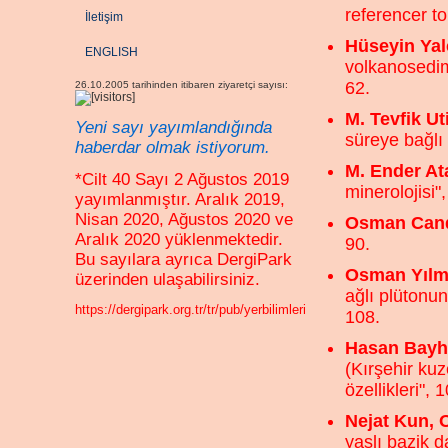
referencer to
İletişim
Hüseyin Yal
ENGLISH
volkanosedim
62.
26.10.2005 tarihinden itibaren ziyaretçi sayısı:
M. Tevfik U
Yeni sayı yayımlandığında
süreye bağlı 
haberdar olmak istiyorum.
M. Ender At
*Cilt 40 Sayı 2 Ağustos 2019
minerolojisi"
yayımlanmıştır. Aralık 2019,
Nisan 2020, Ağustos 2020 ve
Osman Can
Aralık 2020 yüklenmektedir.
90.
Bu sayılara ayrıca DergiPark
Osman Yılm
üzerinden ulaşabilirsiniz.
ağlı plütonun
https://dergipark.org.tr/tr/pub/yerbilimleri
108.
Hasan Bayha
(Kırşehir kuz
özellikleri", 
Nejat Kun,
yaşlı bazik 