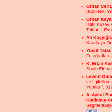
Orhan Cerit
(Bolu NE) Yör
Orhan Kaya,
İstifi: Kuze
Tektonik Evr
Ali Koçyiğit
Karakaya Oro
Yusuf Tatar.
Fotoğrafları
K. Erçin Ka
Sonlu Elema
Levent Güle
ve İlgili Ko
Yapıları”, 3
A. Aykut Ba
Kadinsky-C
Segmentasyon
metin]