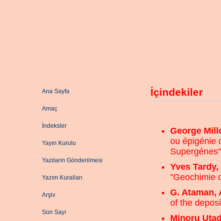
İçindekiler
Ana Sayfa
Amaç
İndeksler
George Mill
ou épigénie 
Yayın Kurulu
Supergénes",
Yazıların Gönderilmesi
Yves Tardy,
"Geochimie d
Yazım Kuralları
G. Ataman, 
Arşiv
of the deposi
Son Sayı
Minoru Uta