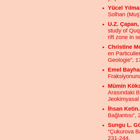
Yücel Yılma
Solhan (Muş)
U.Z. Çapan, 
study of Quq
rift zone in 
Christine M
en Particulie
Geologie", 1
Emel Bayha
Fraksiyonunu
Mümin Köks
Arasındaki 
Jeokimyasal V
İhsan Ketin.
Bağlantısı”,
Sungu L. Gö
“Çukurova Ba
231-244.